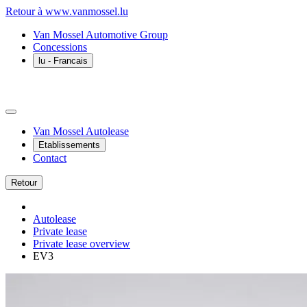
Retour à www.vanmossel.lu
Van Mossel Automotive Group
Concessions
lu
- Francais
Van Mossel Autolease
Etablissements
Contact
Retour
Autolease
Private lease
Private lease overview
EV3